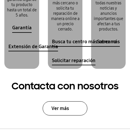
más cercano o
todas nuestras
tu producto
solicita tu
noticias y
hasta un total de
reparación de
anuncios
5 años.
manera online a
importantes que
un precio
afectan a tus
Garantía
cerrado.
productos.
Busca tu centro más cercano
Saber más
Extensión de Garantía
Solicitar reparación
Contacta con nosotros
Ver más