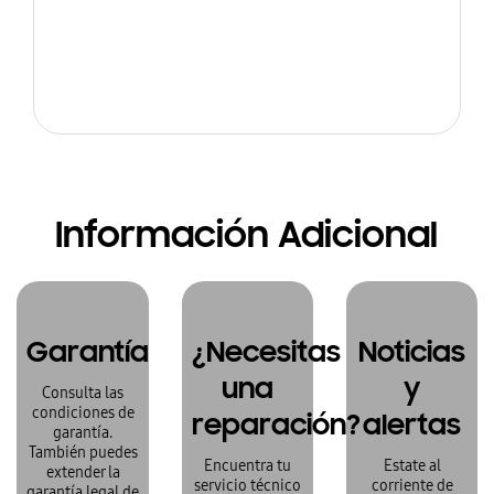
Información Adicional
Garantía
¿Necesitas
Noticias
una
y
Consulta las
condiciones de
reparación?
alertas
garantía.
También puedes
Encuentra tu
Estate al
extender la
servicio técnico
corriente de
garantía legal de