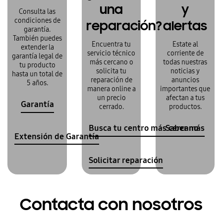
una
y
Consulta las
condiciones de
reparación?
alertas
garantía.
También puedes
Encuentra tu
Estate al
extender la
servicio técnico
corriente de
garantía legal de
más cercano o
todas nuestras
tu producto
solicita tu
noticias y
hasta un total de
reparación de
anuncios
5 años.
manera online a
importantes que
un precio
afectan a tus
Garantía
cerrado.
productos.
Busca tu centro más cercano
Saber más
Extensión de Garantía
Solicitar reparación
Contacta con nosotros