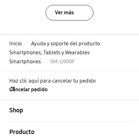
Ver más
Inicio
Ayuda y soporte del producto
Smartphones, Tablets y Wearables
Smartphones
SM-G900F
Haz clic aquí para cancelar tu pedido
Cancelar pedido
abierto
Footer Navigation
Shop
abierto
Producto