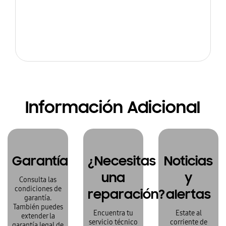
Información Adicional
Garantía
¿Necesitas
Noticias
una
y
Consulta las
condiciones de
reparación?
alertas
garantía.
También puedes
Encuentra tu
Estate al
extender la
servicio técnico
corriente de
garantía legal de