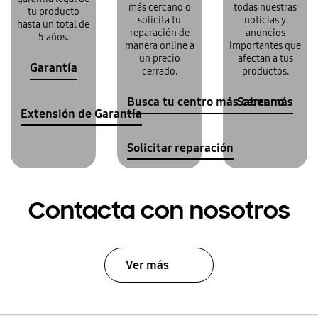
más cercano o
todas nuestras
tu producto
solicita tu
noticias y
hasta un total de
reparación de
anuncios
5 años.
manera online a
importantes que
un precio
afectan a tus
Garantía
cerrado.
productos.
Busca tu centro más cercano
Saber más
Extensión de Garantía
Solicitar reparación
Contacta con nosotros
Ver más