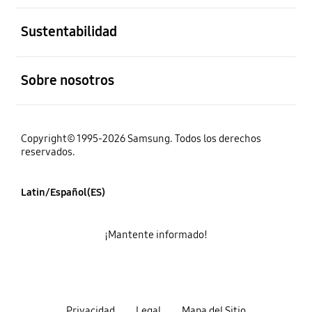
abierto
Sustentabilidad
abierto
Sobre nosotros
Copyright© 1995-2026 Samsung. Todos los derechos
reservados.
Latin/Español(ES)
¡Mantente informado!
Privacidad
Legal
Mapa del Sitio