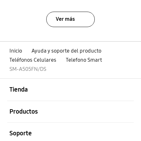
Ver más
Inicio
Ayuda y soporte del producto
Teléfonos Celulares
Telefono Smart
SM-A505FN/DS
abierto
Footer Navigation
Tienda
abierto
Productos
abierto
Soporte