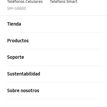
Teléfonos Celulares
Telefono Smart
SM-G9600
abierto
Footer Navigation
Tienda
abierto
Productos
abierto
Soporte
abierto
Sustentabilidad
abierto
Sobre nosotros