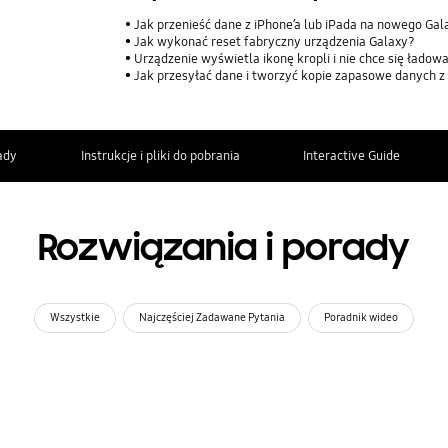
Jak przenieść dane z iPhone’a lub iPada na nowego Ga
Jak wykonać reset fabryczny urządzenia Galaxy?
Urządzenie wyświetla ikonę kropli i nie chce się ładow
Jak przesyłać dane i tworzyć kopie zapasowe danych z 
ady
Instrukcje i pliki do pobrania
Interactive Guide
Rozwiązania i porady
Wszystkie
Najczęściej Zadawane Pytania
Poradnik wideo