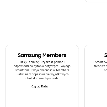
Multimedia
Rozmowa i Kontakty
SNS
Samsung Apps
Sieć i WiFi
Samsung Members
Sprzęt
Dzięki aplikacji uzyskasz pomoc i
Z Smart Sw
Ustawienia
odpowiedzi na pytania dotyczące Twojego
treści ze
smartfona. Twoja obecność w Members
no
ułatwi nam dopasowanie wyjątkowych
Zasilanie
ofert do Twoich potrzeb.
Czytaj Dalej