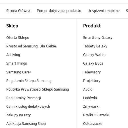
Strona Główna
Pomoc dotycząca produktu
Urządzenia mobilne
Footer Navigation
Sklep
Produkt
Oferta Sklepu
Smartfony Galaxy
Prosto od Samsung. Dla Ciebie.
Tablety Galaxy
AI Living
Galaxy Watch
SmartThings
Galaxy Buds
Samsung Care+
Telewizory
Regulamin Sklepu Samsung
Projektory
Polityka Prywatności Sklepu Samsung
Audio
Regulaminy Promocji
Lodówki
Cennik usług dodatkowych
Zmywarki
Zakupy na raty
Pralki i Suszarki
Aplikacja Samsung Shop
Odkurzacze