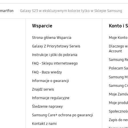
Smartfon
Galaxy S23 w ekskluzywnym kolorze tylko w Sklepie Samsung
Wsparcie
Konto i 
Strona główna Wsparcia
Moje Konto
Galaxy Z Priorytetowy Serwis
Dlaczego w
Account
Instrukcje i pliki do pobrania
Samsung R
FAQ - Sklepu internetowego
Polecam S
FAQ - Baza wiedzy
Samsung M
Informacje o gwarancji
Samsung Cr
Znajdź serwis
Moje Zamó
Informacje regulacyjne
Moje produ
Śledzenie naprawy
Społeczno
Samsung Care+ ochrona po gwarancji
Zapis do ne
Kontakt z nami