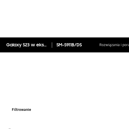
Galaxy S23 w ekskluzywnym kolorze tylko w Sklepie Samsung
SM-S911B/DS
Rozwiązania i por
Filtrowanie