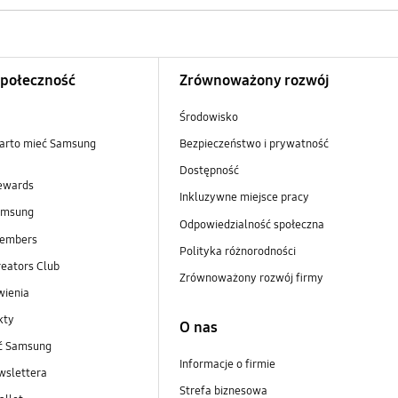
Społeczność
Zrównoważony rozwój
Środowisko
arto mieć Samsung
Bezpieczeństwo i prywatność
Dostępność
ewards
Inkluzywne miejsce pracy
amsung
Odpowiedzialność społeczna
embers
Polityka różnorodności
eators Club
Zrównoważony rozwój firmy
wienia
kty
O nas
ść Samsung
Informacje o firmie
wslettera
Strefa biznesowa