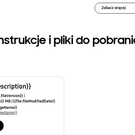
Zobacz więcej
nstrukcje i pliki do pobran
escription}}
.fileVersion}}
ze}} MB
{{file.fileModifiedDate}}
mes}}
uageName}}
uageName}}