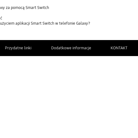
laxy za pomocą Smart Switch
ać
użyciem aplikacji Smart Switch w telefonie Galaxy?
Przydatne linki
Dodatkowe informacje
KONTAKT