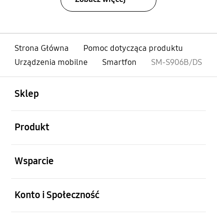
Strona Główna
Pomoc dotycząca produktu
Urządzenia mobilne
Smartfon
SM-S906B/DS
otwarty
Footer Navigation
Sklep
otwarty
Produkt
otwarty
Wsparcie
otwarty
Konto i Społeczność
otwarty