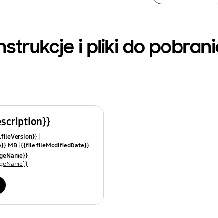
nstrukcje i pliki do pobran
escription}}
.fileVersion}}
ze}} MB
{{file.fileModifiedDate}}
mes}}
uageName}}
uageName}}