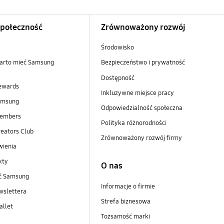
Społeczność
Zrównoważony rozwój
Środowisko
arto mieć Samsung
Bezpieczeństwo i prywatność
Dostępność
ewards
Inkluzywne miejsce pracy
amsung
Odpowiedzialność społeczna
embers
Polityka różnorodności
eators Club
Zrównoważony rozwój firmy
wienia
kty
O nas
ść Samsung
Informacje o firmie
wslettera
Strefa biznesowa
llet
Tożsamość marki