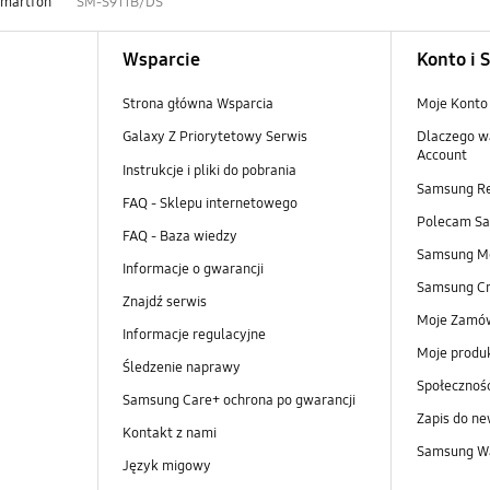
Smartfon
SM-S911B/DS
Wsparcie
Konto i 
Strona główna Wsparcia
Moje Konto
Galaxy Z Priorytetowy Serwis
Dlaczego w
Account
Instrukcje i pliki do pobrania
Samsung R
FAQ - Sklepu internetowego
Polecam S
FAQ - Baza wiedzy
Samsung M
Informacje o gwarancji
Samsung Cr
Znajdź serwis
Moje Zamó
Informacje regulacyjne
Moje produ
Śledzenie naprawy
Społeczno
Samsung Care+ ochrona po gwarancji
Zapis do ne
Kontakt z nami
Samsung Wa
Język migowy