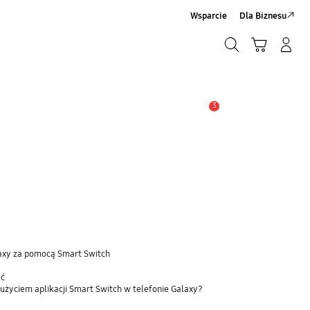
Wsparcie
Dla Biznesu
Szukaj
Koszyk
Zaloguj się/Zarejestruj
Szukaj
3
Uwaga
laxy za pomocą Smart Switch
ać
użyciem aplikacji Smart Switch w telefonie Galaxy?