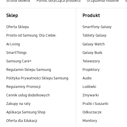
Strona Główna
Pomoc dotycząca produktu
Urządzenia mobilne
Footer Navigation
Sklep
Produkt
Oferta Sklepu
Smartfony Galaxy
Prosto od Samsung. Dla Ciebie.
Tablety Galaxy
AI Living
Galaxy Watch
SmartThings
Galaxy Buds
Samsung Care+
Telewizory
Regulamin Sklepu Samsung
Projektory
Polityka Prywatności Sklepu Samsung
Audio
Regulaminy Promocji
Lodówki
Cennik usług dodatkowych
Zmywarki
Zakupy na raty
Pralki i Suszarki
Aplikacja Samsung Shop
Odkurzacze
Oferta dla Edukacji
Monitory