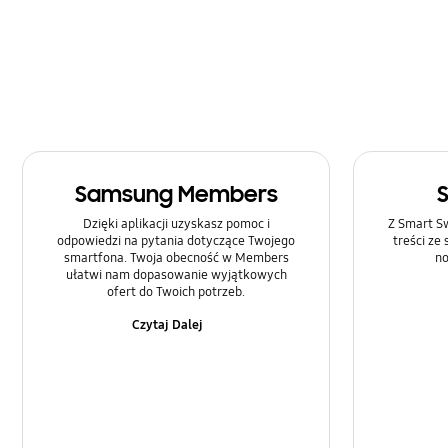
Rozmowa i Kontakty
SNS
Samsung Apps
Sieć i WiFi
Samsung Members
Sprzęt
Dzięki aplikacji uzyskasz pomoc i
Z Smart Sw
Ustawienia
odpowiedzi na pytania dotyczące Twojego
treści ze
smartfona. Twoja obecność w Members
no
ułatwi nam dopasowanie wyjątkowych
Zasilanie
ofert do Twoich potrzeb.
Czytaj Dalej