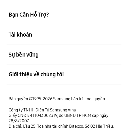
mở
Bạn Cần Hỗ Trợ?
mở
Tài khoản
mở
Sự bền vững
mở
Giới thiệu về chúng tôi
Bản quyền ©1995-2026 Samsung bảo lưu mọi quyền.
Công ty TNHH Điện Tử Samsung Vina
Giấy CNĐT: 411043002319, do UBND TP HCM cấp ngày
28/8/2007
Địa chỉ: Lầu 25, Tòa nhà tài chính Bitexco, Số 02 Hải Triều,