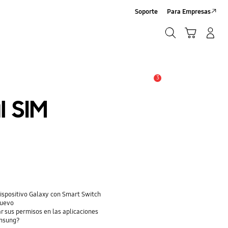
Soporte
Para Empresas
Buscar
Carrito
Iniciar sesión/Crear cuenta
Buscar
3
Alerta
l SIM
dispositivo Galaxy con Smart Switch
nuevo
r sus permisos en las aplicaciones
amsung?