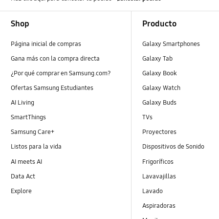
Footer Navigation
Shop
Producto
Página inicial de compras
Galaxy Smartphones
Gana más con la compra directa
Galaxy Tab
¿Por qué comprar en Samsung.com?
Galaxy Book
Ofertas Samsung Estudiantes
Galaxy Watch
AI Living
Galaxy Buds
SmartThings
TVs
Samsung Care+
Proyectores
Listos para la vida
Dispositivos de Sonido
AI meets AI
Frigoríficos
Data Act
Lavavajillas
Explore
Lavado
Aspiradoras