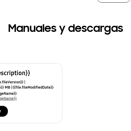
Manuales y descargas
escription}}
e.fileVersion}}
ze}} MB
{{file.fileModifiedDate}}
mes}}
uageName}}
uageName}}
r