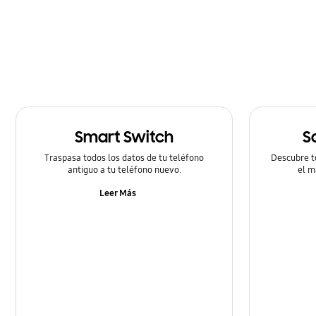
Cómo utilizar
Hardware
Llamada & contactos
Mensaje
Smart Switch
S
Multimedia
Traspasa todos los datos de tu teléfono
Descubre t
Redes & Wifi
antiguo a tu teléfono nuevo.
el m
Leer Más
Redes Sociales