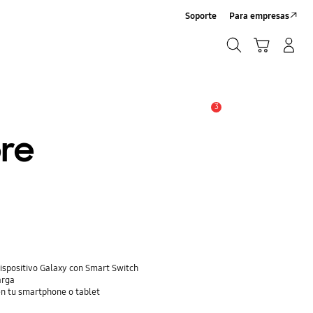
Soporte
Para empresas
Búsqueda
Iniciar Sesión/Registrarme
Carrito de compras
Búsqueda
3
Alerta
re
dispositivo Galaxy con Smart Switch
arga
n tu smartphone o tablet