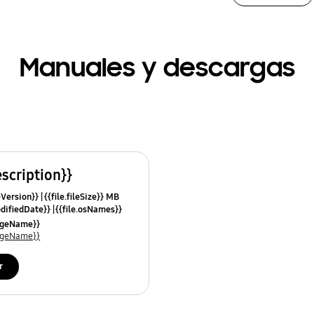
Manuales y descargas
escription}}
leVersion}}
{{file.fileSize}} MB
odifiedDate}}
{{file.osNames}}
uageName}}
uageName}}
r