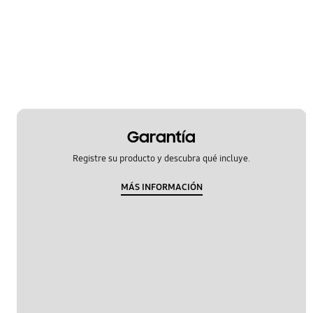
Hardware
Mensaje
Multimedia
Redes Móviles
SNS
Garantía
Registre su producto y descubra qué incluye.
Samsung Apps
MÁS INFORMACIÓN
Samsung Hub
Seguridad