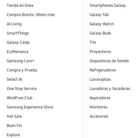
Tienda en línea
Smartphones Galaxy
Compra directo. Obten más
Galaxy Tab
AI Living
Galaxy Watch
SmartThings
Galaxy Buds
Galaxy Canje
TVs
EcoRenueva
Proyectores
Samsung Care+
Dispositivos de Sonido
Compra y Prueba
Refrigeradores
Select AI
Lavavajillas
One Stop Service
Lavadoras y Secadoras
WindFree Club
Aspiradoras
Samsung Experience Store
Monitores
Hot Sale
Accesorios
Buen Fin
Explore