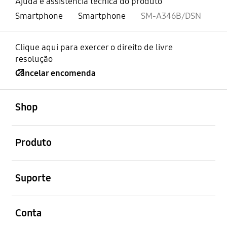
Ajuda e assistência técnica do produto
Smartphone
Smartphone
SM-A346B/DSN
Clique aqui para exercer o direito de livre
resolução
Cancelar encomenda
abrir
Footer Navigation
Shop
abrir
Produto
abrir
Suporte
abrir
Conta