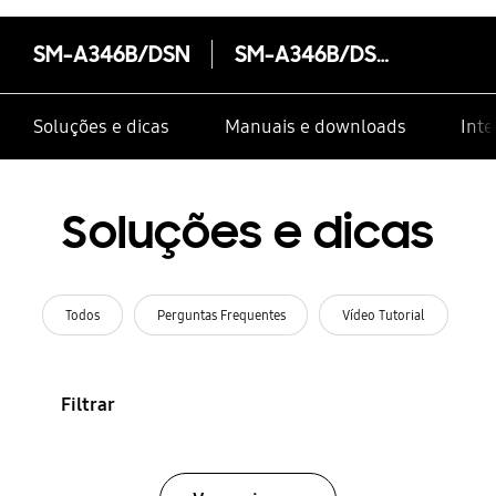
SM-A346B/DSN
SM-A346B/DSN
Soluções e dicas
Manuais e downloads
Inte
Soluções e dicas
Todos
Perguntas Frequentes
Vídeo Tutorial
Filtrar