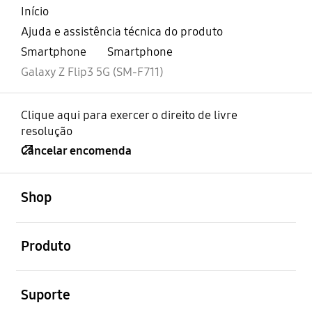
Início
Ajuda e assistência técnica do produto
Smartphone
Smartphone
Galaxy Z Flip3 5G (SM-F711)
Clique aqui para exercer o direito de livre
resolução
Cancelar encomenda
abrir
Footer Navigation
Shop
abrir
Produto
abrir
Suporte