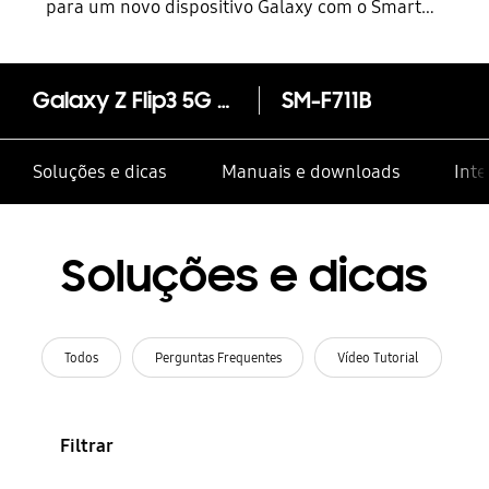
para um novo dispositivo Galaxy com o Smart
Switch
Galaxy Z Flip3 5G (SM-F711)
SM-F711B
Soluções e dicas
Manuais e downloads
Inte
Soluções e dicas
Todos
Perguntas Frequentes
Vídeo Tutorial
Filtrar