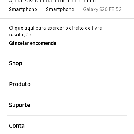
Ajuda e assistência técnica do produto
Smartphone
Smartphone
Galaxy S20 FE 5G
Clique aqui para exercer o direito de livre
resolução
Cancelar encomenda
abrir
Footer Navigation
Shop
abrir
Produto
abrir
Suporte
abrir
Conta