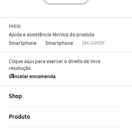
Início
Ajuda e assistência técnica do produto
Smartphone
Smartphone
SM-G900F
Clique aqui para exercer o direito de livre
resolução
Cancelar encomenda
abrir
Footer Navigation
Shop
abrir
Produto
abrir