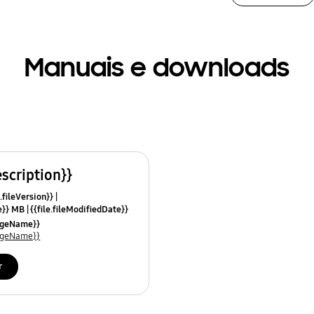
Manuais e downloads
escription}}
.fileVersion}}
ze}} MB
{{file.fileModifiedDate}}
mes}}
uageName}}
uageName}}
r