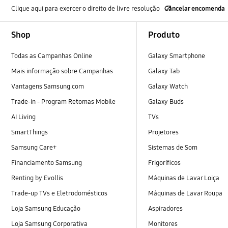
Clique aqui para exercer o direito de livre resolução
Cancelar encomenda
Footer Navigation
Shop
Produto
Todas as Campanhas Online
Galaxy Smartphone
Mais informação sobre Campanhas
Galaxy Tab
Vantagens Samsung.com
Galaxy Watch
Trade-in - Program Retomas Mobile
Galaxy Buds
AI Living
TVs
SmartThings
Projetores
Samsung Care+
Sistemas de Som
Financiamento Samsung
Frigoríficos
Renting by Evollis
Máquinas de Lavar Loiça
Trade-up TVs e Eletrodomésticos
Máquinas de Lavar Roupa
Loja Samsung Educação
Aspiradores
Loja Samsung Corporativa
Monitores