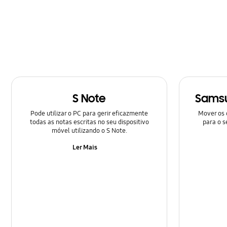
Hardware
Mensagem
Multimédia
Rede e WiFi
S Note
Samsu
Samsung Apps
Pode utilizar o PC para gerir eficazmente
Mover os 
Sites de Redes Sociais
todas as notas escritas no seu dispositivo
para o s
móvel utilizando o S Note.
Áudio
Ler Mais