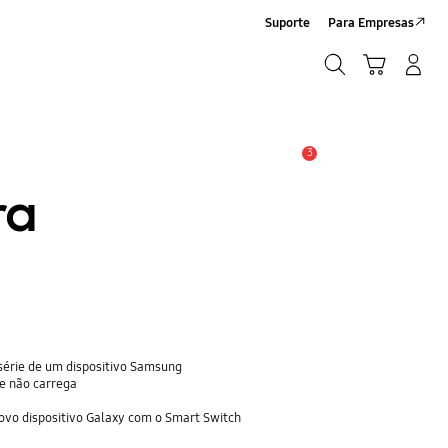
Suporte
Para Empresas
Pesquisar
Carrinho
Iniciar sessão/Criar conta
Pesquisar
3
Aviso
ra
série de um dispositivo Samsung
 e não carrega
ovo dispositivo Galaxy com o Smart Switch