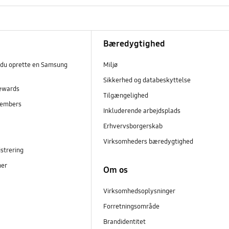
Bæredygtighed
 du oprette en Samsung
Miljø
Sikkerhed og databeskyttelse
ewards
Tilgængelighed
embers
Inkluderende arbejdsplads
r
Erhvervsborgerskab
Virksomheders bæredygtighed
strering
ner
Om os
Virksomhedsoplysninger
Forretningsområde
Brandidentitet