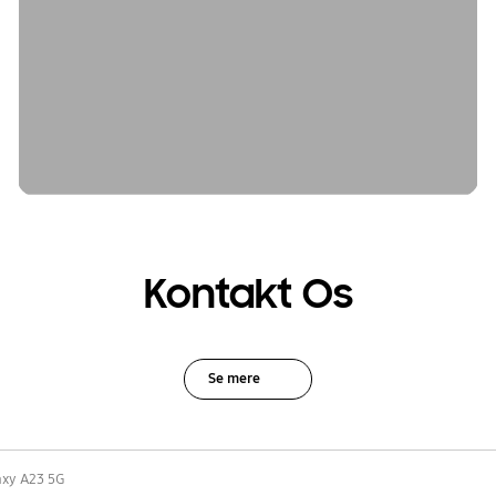
Kontakt Os
Se mere
axy A23 5G