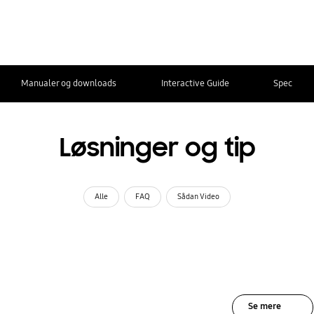
Manualer og downloads
Interactive Guide
Spec
Løsninger og tip
Alle
FAQ
Sådan Video
Se mere