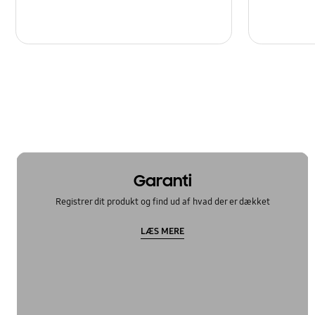
Garanti
Registrer dit produkt og find ud af hvad der er dækket
LÆS MERE