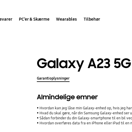
evarer
PC’er & Skærme
Wearables
Tilbehør
Galaxy A23 5G
Garantioplysninger
Almindelige emner
Hvordan kan jeg låse min Galaxy-enhed op, hvis jeg h
Hvad du skal gøre, når din Samsung Galaxy-enhed ser ud
Sådan forbinder du din Galaxy-smartphone til en bil ve
Hvordan overføres data fra en iPhone eller iPad til e