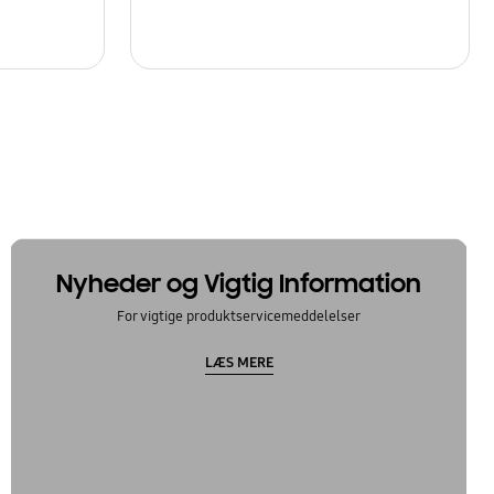
Nyheder og Vigtig Information
For vigtige produktservicemeddelelser
LÆS MERE