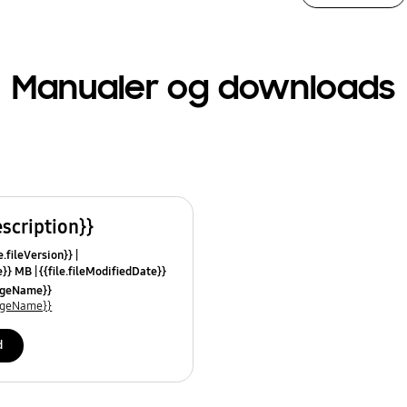
Manualer og downloads
escription}}
e.fileVersion}}
ze}} MB
{{file.fileModifiedDate}}
mes}}
uageName}}
uageName}}
d