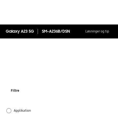
Galaxy A23 5G
SM-A236B/DSN
Løsninger og tip
Filtre
Applikation