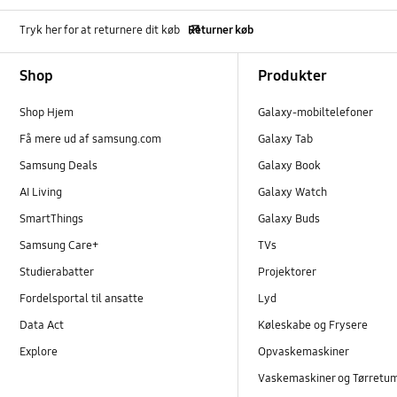
Tryk her for at returnere dit køb
Returner køb
Footer Navigation
Shop
Produkter
Shop Hjem
Galaxy-mobiltelefoner
Få mere ud af samsung.com
Galaxy Tab
Samsung Deals
Galaxy Book
AI Living
Galaxy Watch
SmartThings
Galaxy Buds
Samsung Care+
TVs
Studierabatter
Projektorer
Fordelsportal til ansatte
Lyd
Data Act
Køleskabe og Frysere
Explore
Opvaskemaskiner
Vaskemaskiner og Tørretu