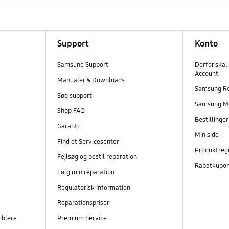
Support
Konto
Samsung Support
Derfor skal
Account
Manualer & Downloads
Samsung R
Søg support
Samsung M
Shop FAQ
Bestillinge
Garanti
Min side
Find et Servicesenter
Produktregi
Fejlsøg og bestil reparation
Rabatkupo
Følg min reparation
Regulatorisk information
Reparationspriser
mblere
Premium Service