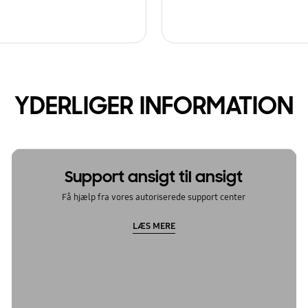
YDERLIGER INFORMATION
Support ansigt til ansigt
Få hjælp fra vores autoriserede support center
LÆS MERE