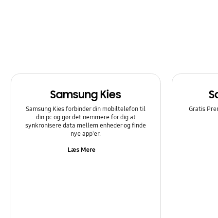
Opkald og kontakter
Samsung Apps
Softwareopgradering
Strøm
Samsung Kies
S
Sådan bruger du det
Samsung Kies forbinder din mobiltelefon til
Gratis Pre
din pc og gør det nemmere for dig at
synkronisere data mellem enheder og finde
nye app'er.
Læs Mere