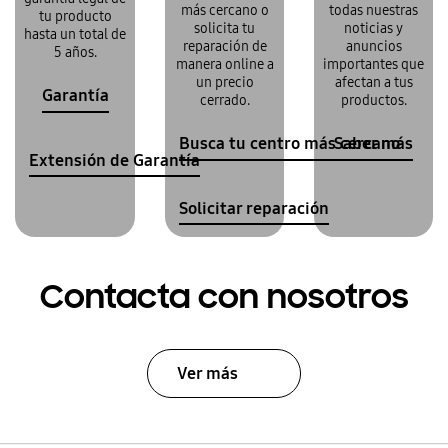
más cercano o
todas nuestras
tu producto
solicita tu
noticias y
hasta un total de
reparación de
anuncios
5 años.
manera online a
importantes que
un precio
afectan a tus
Garantía
cerrado.
productos.
Busca tu centro más cercano
Saber más
Extensión de Garantía
Solicitar reparación
Contacta con nosotros
Ver más