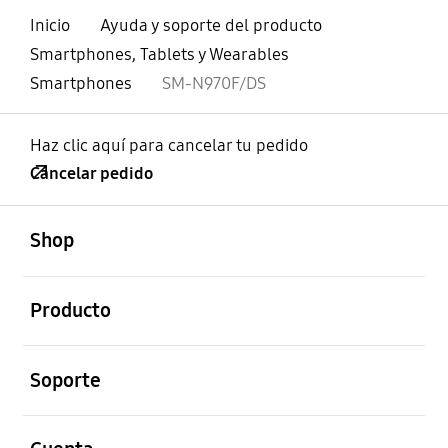
Inicio
Ayuda y soporte del producto
Smartphones, Tablets y Wearables
Smartphones
SM-N970F/DS
Haz clic aquí para cancelar tu pedido
Cancelar pedido
abierto
Footer Navigation
Shop
abierto
Producto
abierto
Soporte
abierto