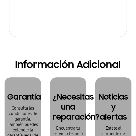
Información Adicional
Garantía
¿Necesitas
Noticias
una
y
Consulta las
condiciones de
reparación?
alertas
garantía.
También puedes
Encuentra tu
Estate al
extender la
servicio técnico
corriente de
garantía legal de