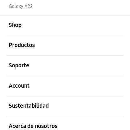
Galaxy A22
abierto
Footer Navigation
Shop
abierto
Productos
abierto
Soporte
abierto
Account
abierto
Sustentabilidad
abierto
Acerca de nosotros