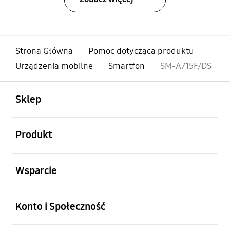
Strona Główna
Pomoc dotycząca produktu
Urządzenia mobilne
Smartfon
SM-A715F/DS
otwarty
Footer Navigation
Sklep
otwarty
Produkt
otwarty
Wsparcie
otwarty
Konto i Społeczność
otwarty