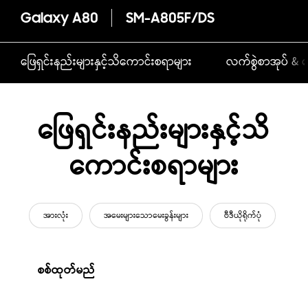
Galaxy A80
SM-A805F/DS
ဖြေရှင်းနည်းများနှင့်သိကောင်းစရာများ
လက်စွဲစာအုပ် & ဒ
ဖြေရှင်းနည်းများနှင့်သိ
ကောင်းစရာများ
အားလုံး
အမေးများသောမေးခွန်းများ
ဗီဒီယိုရိုက်ပုံ
စစ်ထုတ်မည်