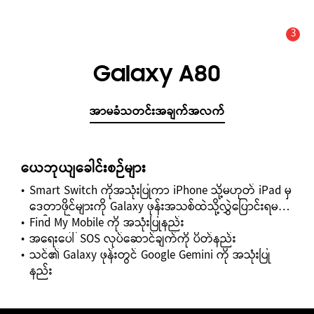
3
သတိပေးချက်
သတင်း အချက်အလက်နှင့် သတိပေးချက်များ :
Galaxy A80
အာမခံသတင်းအချက်အလက်
ယေဘုယျခေါင်းစဉ်များ
Smart Switch ကိုအသုံးပြုကာ iPhone သို့မဟုတ် iPad မှ
ဒေတာဖိုင်များကို Galaxy ဖုန်းအသစ်ထဲသို့လွှဲပြောင်းရမည့်
နည်းလမ်း
Find My Mobile ကို အသုံးပြုနည်း
အရေးပေါ် SOS လုပ်ဆောင်ချက်ကို ပိတ်နည်း
သင်၏ Galaxy ဖုန်းတွင် Google Gemini ကို အသုံးပြု
နည်း