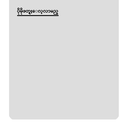
ပိုမိုဖတ္ရႈေလ့လာမည္