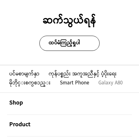
ဆက်သွယ်ရန်
ထပ်မံကြည့်ရှုပါ
ပင်မစာမျက်နှာ
ကုန်ပစ္စည်း အကူအညီနှင့် ပံ့ပိုးရေး
မိုဘိုင္းစက္ပစၥည္း
Smart Phone
Galaxy A80
Footer Navigation
အဖွင့်
Shop
အဖွင့်
Product
အဖွင့်