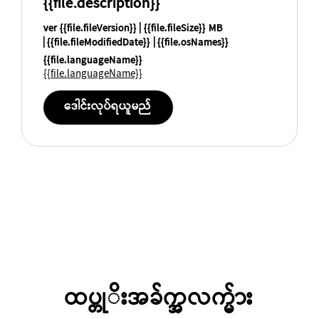
{{file.description}}
ver {{file.fileVersion}}
{{file.fileSize}} MB
{{file.fileModifiedDate}}
{{file.osNames}}
{{file.languageName}}
{{file.languageName}}
ဒေါင်းလုပ်ရယူမည်
ထပ္တုိးအခ်က္အလက္မ်ား