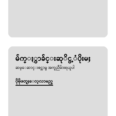
မ်က္ႏွာခ်င္းဆုိင္ပ့ံပိုးမႈ
ဆမ္ေဆာင္းစင္တာမွ အကူညီမ်ားရယူပါ
ပိုမိုဖတ္ရႈေလ့လာမည္