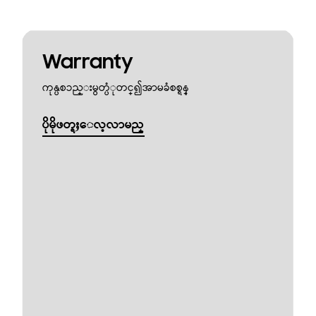
Warranty
ကုန္ပစၥည္းမွတ္ပံုတင္၍အာမခံစစ္ရန္
ပိုမိုဖတ္ရႈေလ့လာမည္