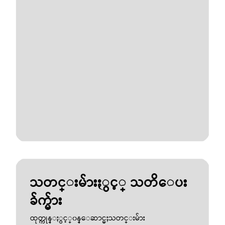
သတင္းမ်ားႏွင့္ သတိေပး
ခ်က္မ်ား
ထုတ္ကုန္ႏွင့္၀န္ေဆာင္မႈသတင္းမ်ား