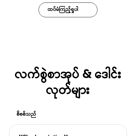
ထပ်မံကြည့်ရှုပါ
လက်စွဲစာအုပ် & ဒေါင်း
လုတ်များ
စိစစ်သည်