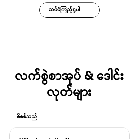
ထပ်မံကြည့်ရှုပါ
လက်စွဲစာအုပ် & ဒေါင်း
လုတ်များ
စိစစ်သည်