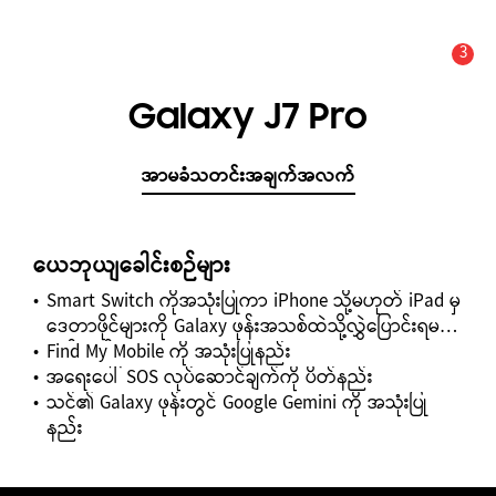
3
သတိပေးချက်
သတင်း အချက်အလက်နှင့် သတိပေးချက်များ :
Galaxy J7 Pro
အာမခံသတင်းအချက်အလက်
ယေဘုယျခေါင်းစဉ်များ
Smart Switch ကိုအသုံးပြုကာ iPhone သို့မဟုတ် iPad မှ
ဒေတာဖိုင်များကို Galaxy ဖုန်းအသစ်ထဲသို့လွှဲပြောင်းရမည့်
နည်းလမ်း
Find My Mobile ကို အသုံးပြုနည်း
အရေးပေါ် SOS လုပ်ဆောင်ချက်ကို ပိတ်နည်း
သင်၏ Galaxy ဖုန်းတွင် Google Gemini ကို အသုံးပြု
နည်း