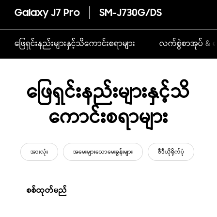
Galaxy J7 Pro
SM-J730G/DS
ဖြေရှင်းနည်းများနှင့်သိကောင်းစရာများ
လက်စွဲစာအုပ် & ဒ
ဖြေရှင်းနည်းများနှင့်သိ
ကောင်းစရာများ
အားလုံး
အမေးများသောမေးခွန်းများ
ဗီဒီယိုရိုက်ပုံ
စစ်ထုတ်မည်