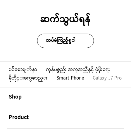
ဆက်သွယ်ရန်
ထပ်မံကြည့်ရှုပါ
ပင်မစာမျက်နှာ
ကုန်ပစ္စည်း အကူအညီနှင့် ပံ့ပိုးရေး
မိုဘိုင္းစက္ပစၥည္း
Smart Phone
Galaxy J7 Pro
Footer Navigation
အဖွင့်
Shop
အဖွင့်
Product
အဖွင့်