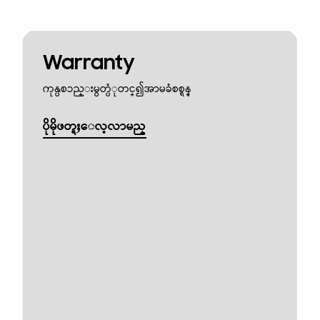
Warranty
ကုန္ပစၥည္းမွတ္ပံုတင္၍အာမခံစစ္ရန္
ပိုမိုဖတ္ရႈေလ့လာမည္