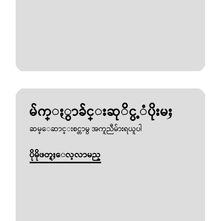
မ်က္ႏွာခ်င္းဆုိင္ပ့ံပိုးမႈ
ဆမ္ေဆာင္းစင္တာမွ အကူညီမ်ားရယူပါ
ပိုမိုဖတ္ရႈေလ့လာမည္