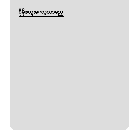
ပိုမိုဖတ္ရႈေလ့လာမည္