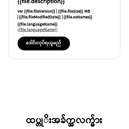
{{file.description}}
ver {{file.fileVersion}}
{{file.fileSize}} MB
{{file.fileModifiedDate}}
{{file.osNames}}
{{file.languageName}}
{{file.languageName}}
ဒေါင်းလုပ်ရယူမည်
ထပ္တုိးအခ်က္အလက္မ်ား