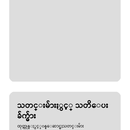
သတင္းမ်ားႏွင့္ သတိေပး
ခ်က္မ်ား
ထုတ္ကုန္ႏွင့္၀န္ေဆာင္မႈသတင္းမ်ား