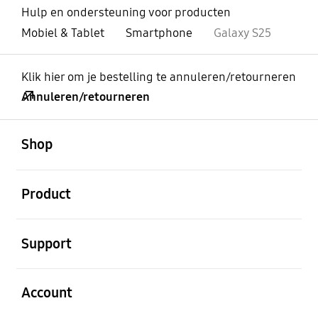
Hulp en ondersteuning voor producten
Mobiel & Tablet
Smartphone
Galaxy S25
Klik hier om je bestelling te annuleren/retourneren
Annuleren/retourneren
Open
Footer Navigation
Shop
Open
Product
Open
Support
Open
Account