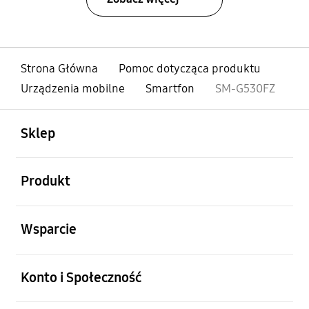
Strona Główna
Pomoc dotycząca produktu
Urządzenia mobilne
Smartfon
SM-G530FZ
otwarty
Footer Navigation
Sklep
otwarty
Produkt
otwarty
Wsparcie
otwarty
Konto i Społeczność
otwarty