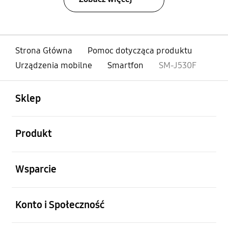
Strona Główna
Pomoc dotycząca produktu
Urządzenia mobilne
Smartfon
SM-J530F
otwarty
Footer Navigation
Sklep
otwarty
Produkt
otwarty
Wsparcie
otwarty
Konto i Społeczność
otwarty