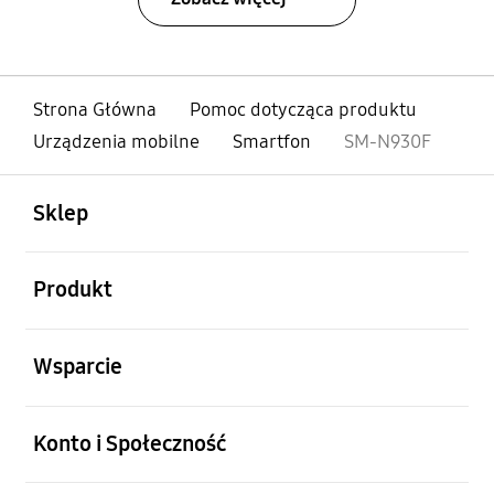
Strona Główna
Pomoc dotycząca produktu
Urządzenia mobilne
Smartfon
SM-N930F
otwarty
Footer Navigation
Sklep
otwarty
Produkt
otwarty
Wsparcie
otwarty
Konto i Społeczność
otwarty