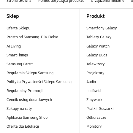
Strona Główna
Pomoc dotycząca produktu
Urządzenia mobilne
Footer Navigation
Sklep
Produkt
Oferta Sklepu
Smartfony Galaxy
Prosto od Samsung. Dla Ciebie.
Tablety Galaxy
AI Living
Galaxy Watch
SmartThings
Galaxy Buds
Samsung Care+
Telewizory
Regulamin Sklepu Samsung
Projektory
Polityka Prywatności Sklepu Samsung
Audio
Regulaminy Promocji
Lodówki
Cennik usług dodatkowych
Zmywarki
Zakupy na raty
Pralki i Suszarki
Aplikacja Samsung Shop
Odkurzacze
Oferta dla Edukacji
Monitory