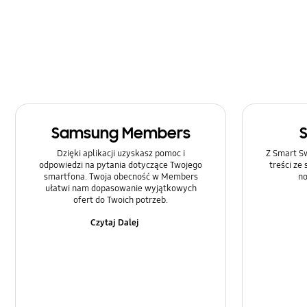
Rozmowa i Kontakty
SNS
Samsung Apps
Sieć i WiFi
Samsung Members
Sprzęt
Dzięki aplikacji uzyskasz pomoc i
Z Smart Sw
Ustawienia
odpowiedzi na pytania dotyczące Twojego
treści ze
smartfona. Twoja obecność w Members
no
ułatwi nam dopasowanie wyjątkowych
Zasilanie
ofert do Twoich potrzeb.
Czytaj Dalej