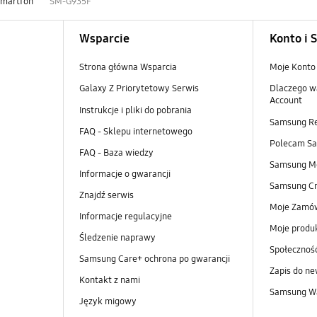
Smartfon
SM-G935F
Wsparcie
Konto i 
Strona główna Wsparcia
Moje Konto
Galaxy Z Priorytetowy Serwis
Dlaczego w
Account
Instrukcje i pliki do pobrania
Samsung R
FAQ - Sklepu internetowego
Polecam S
FAQ - Baza wiedzy
Samsung M
Informacje o gwarancji
Samsung Cr
Znajdź serwis
Moje Zamó
Informacje regulacyjne
Moje produ
Śledzenie naprawy
Społeczno
Samsung Care+ ochrona po gwarancji
Zapis do ne
Kontakt z nami
Samsung Wa
Język migowy