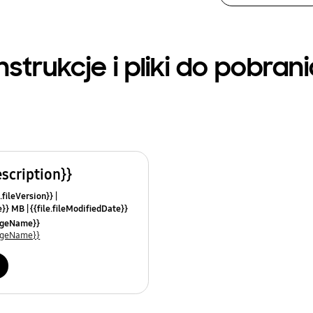
nstrukcje i pliki do pobran
escription}}
.fileVersion}}
ze}} MB
{{file.fileModifiedDate}}
mes}}
uageName}}
uageName}}