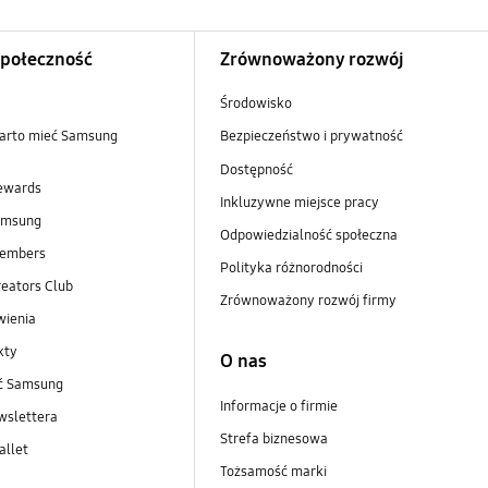
Społeczność
Zrównoważony rozwój
Środowisko
arto mieć Samsung
Bezpieczeństwo i prywatność
Dostępność
ewards
Inkluzywne miejsce pracy
amsung
Odpowiedzialność społeczna
embers
Polityka różnorodności
eators Club
Zrównoważony rozwój firmy
wienia
kty
O nas
ść Samsung
Informacje o firmie
wslettera
Strefa biznesowa
llet
Tożsamość marki