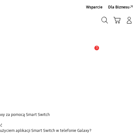
Wsparcie
Dla Biznesu
Szukaj
Koszyk
Zaloguj się/Zarejestruj
Szukaj
3
Uwaga
laxy za pomocą Smart Switch
ać
użyciem aplikacji Smart Switch w telefonie Galaxy?