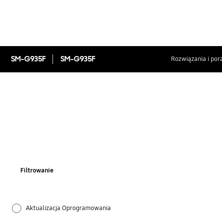
SM-G935F
SM-G935F
Rozwiązania i por
Filtrowanie
Aktualizacja Oprogramowania