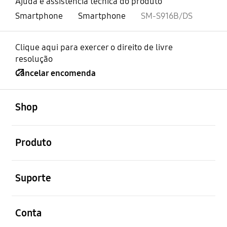
Ajuda e assistência técnica do produto
Smartphone
Smartphone
SM-S916B/DS
Clique aqui para exercer o direito de livre
resolução
Cancelar encomenda
abrir
Footer Navigation
Shop
abrir
Produto
abrir
Suporte
abrir
Conta