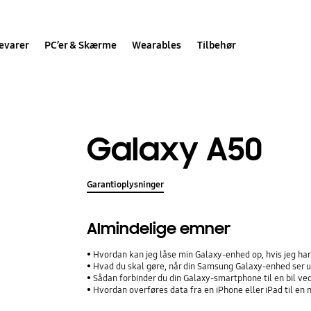
evarer
PC’er & Skærme
Wearables
Tilbehør
Galaxy A50
Garantioplysninger
Almindelige emner
Hvordan kan jeg låse min Galaxy-enhed op, hvis jeg h
Hvad du skal gøre, når din Samsung Galaxy-enhed ser ud
Sådan forbinder du din Galaxy-smartphone til en bil ve
Hvordan overføres data fra en iPhone eller iPad til e