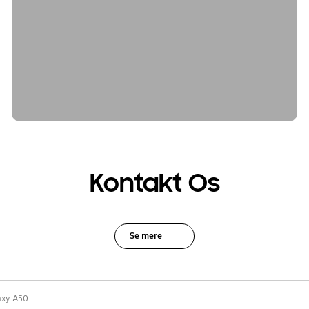
Kontakt Os
Se mere
axy A50