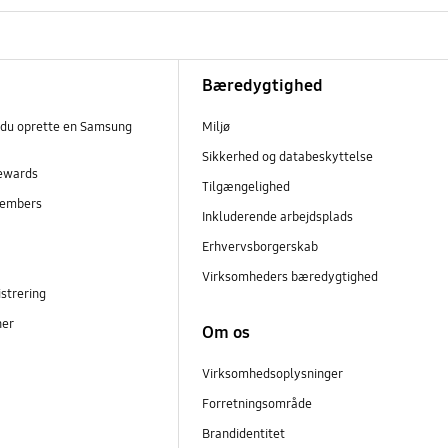
Bæredygtighed
 du oprette en Samsung
Miljø
Sikkerhed og databeskyttelse
ewards
Tilgængelighed
embers
Inkluderende arbejdsplads
r
Erhvervsborgerskab
Virksomheders bæredygtighed
strering
ner
Om os
Virksomhedsoplysninger
Forretningsområde
Brandidentitet