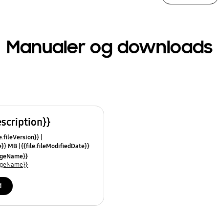
Manualer og downloads
escription}}
e.fileVersion}}
ze}} MB
{{file.fileModifiedDate}}
mes}}
uageName}}
uageName}}
d