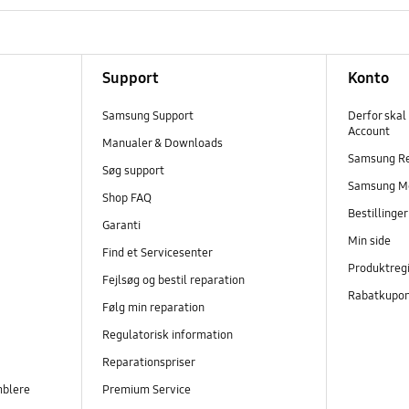
Support
Konto
Samsung Support
Derfor skal
Account
Manualer & Downloads
Samsung R
Søg support
Samsung M
Shop FAQ
Bestillinge
Garanti
Min side
Find et Servicesenter
Produktregi
Fejlsøg og bestil reparation
Rabatkupo
Følg min reparation
Regulatorisk information
Reparationspriser
mblere
Premium Service