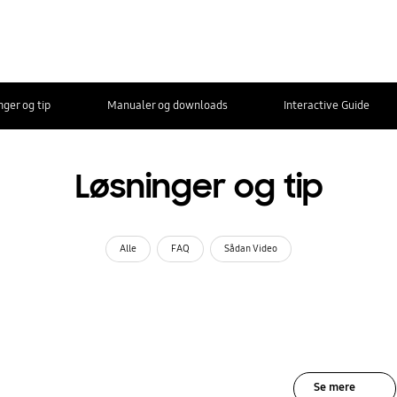
nger og tip
Manualer og downloads
Interactive Guide
Løsninger og tip
Alle
FAQ
Sådan Video
Se mere