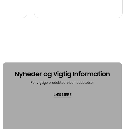
Nyheder og Vigtig Information
For vigtige produktservicemeddelelser
LÆS MERE