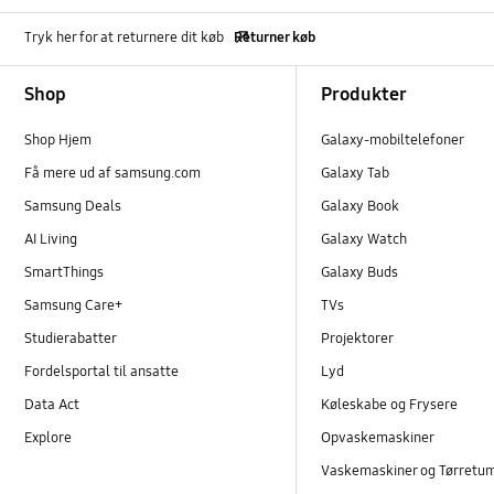
Tryk her for at returnere dit køb
Returner køb
Footer Navigation
Shop
Produkter
Shop Hjem
Galaxy-mobiltelefoner
Få mere ud af samsung.com
Galaxy Tab
Samsung Deals
Galaxy Book
AI Living
Galaxy Watch
SmartThings
Galaxy Buds
Samsung Care+
TVs
Studierabatter
Projektorer
Fordelsportal til ansatte
Lyd
Data Act
Køleskabe og Frysere
Explore
Opvaskemaskiner
Vaskemaskiner og Tørretu