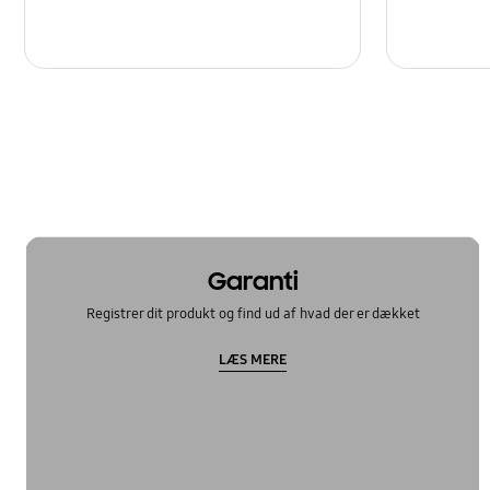
Garanti
Registrer dit produkt og find ud af hvad der er dækket
LÆS MERE