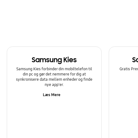
Opkald og kontakter
Samsung Apps
Softwareopgradering
Strøm
Samsung Kies
S
Sådan bruger du det
Samsung Kies forbinder din mobiltelefon til
Gratis Pre
din pc og gør det nemmere for dig at
synkronisere data mellem enheder og finde
nye app'er.
Læs Mere