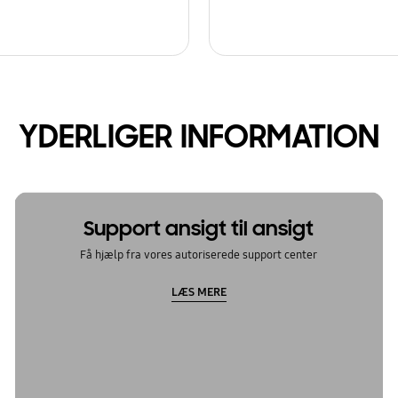
YDERLIGER INFORMATION
Support ansigt til ansigt
Få hjælp fra vores autoriserede support center
LÆS MERE