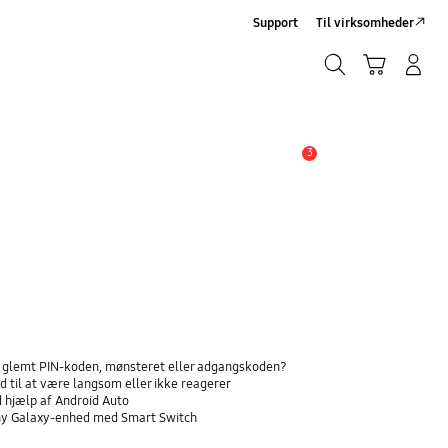
Support
Til virksomheder
Søg
Indkøbskurv
Log på/Tilmeld
Søg
3
Advarsel
ar glemt PIN-koden, mønsteret eller adgangskoden?
 til at være langsom eller ikke reagerer
d hjælp af Android Auto
n ny Galaxy-enhed med Smart Switch