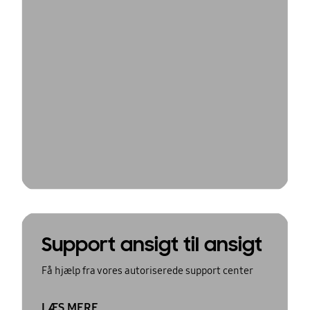
Support ansigt til ansigt
Få hjælp fra vores autoriserede support center
LÆS MERE