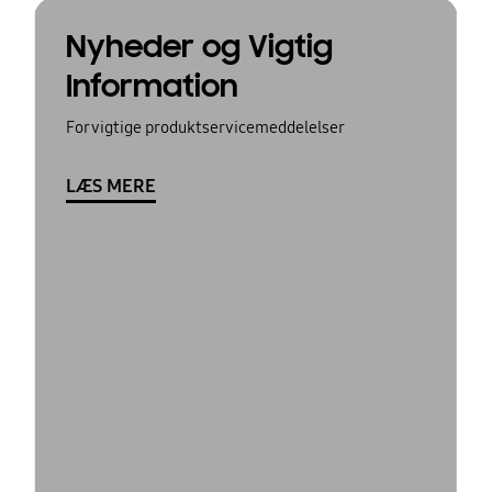
Nyheder og Vigtig
Information
For vigtige produktservicemeddelelser
LÆS MERE