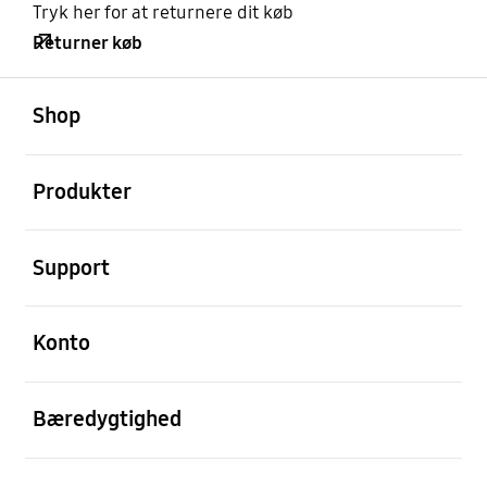
Tryk her for at returnere dit køb
Returner køb
Åben
Footer Navigation
Shop
Åben
Produkter
Åben
Support
Åben
Konto
Åben
Bæredygtighed
Åben