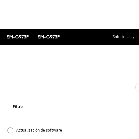
SM-G973F
SM-G973F
Soluciones y c
Filtro
Actualización de software