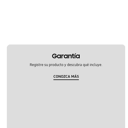
Especificación
Función
Hardware
Llamada & contactos
Mensaje
Garantía
Registre su producto y descubra qué incluye.
Multimedia
CONOZCA MÁS
Red & WiFi
SNS
Samsung Hub
encendido