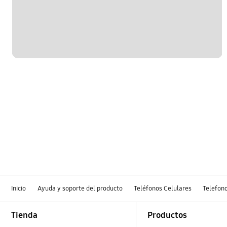
OT_Others
Inicio
Ayuda y soporte del producto
Teléfonos Celulares
Telefon
Footer Navigation
Tienda
Productos