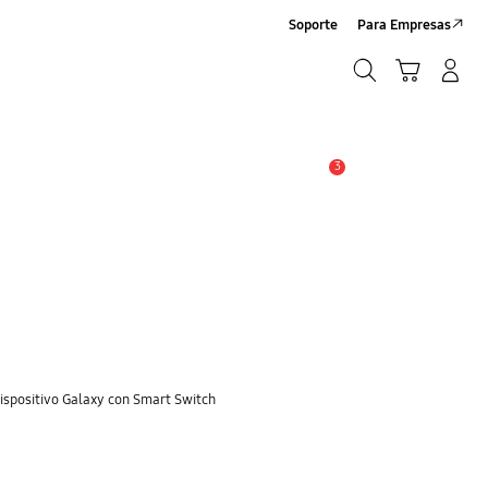
Soporte
Para Empresas
Búsqueda
Carrito
Iniciar sesión/Sign-Up
Búsqueda
3
Alerta
dispositivo Galaxy con Smart Switch