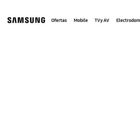
Skip
to
content
Ofertas
Mobile
TV y AV
Electrodom