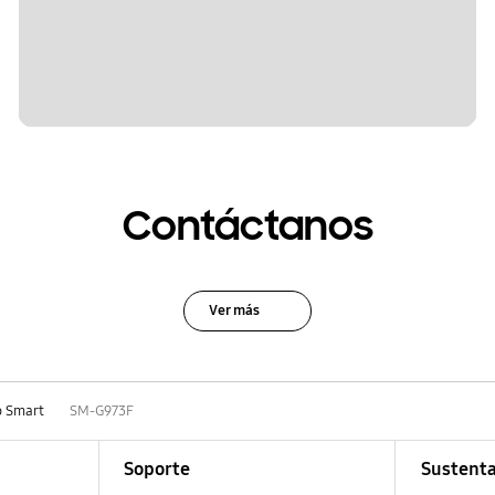
Contáctanos
Ver más
o Smart
SM-G973F
Soporte
Sustenta