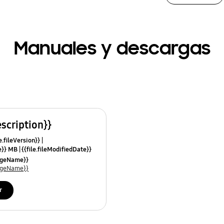
Manuales y descargas
escription}}
e.fileVersion}}
ze}} MB
{{file.fileModifiedDate}}
mes}}
uageName}}
uageName}}
r