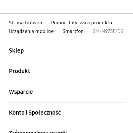
Strona Główna
Pomoc dotycząca produktu
Urządzenia mobilne
Smartfon
SM-N975F/DS
otwarty
Footer Navigation
Sklep
otwarty
Produkt
otwarty
Wsparcie
otwarty
Konto i Społeczność
otwarty