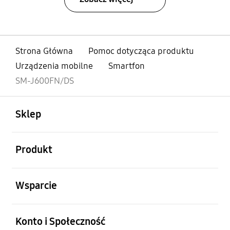
Strona Główna
Pomoc dotycząca produktu
Urządzenia mobilne
Smartfon
SM-J600FN/DS
otwarty
Footer Navigation
Sklep
otwarty
Produkt
otwarty
Wsparcie
otwarty
Konto i Społeczność