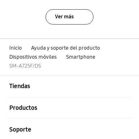
Ver más
Inicio
Ayuda y soporte del producto
Dispositivos móviles
Smartphone
SM-A725F/DS
abierto
Footer Navigation
Tiendas
abierto
Productos
abierto
Soporte