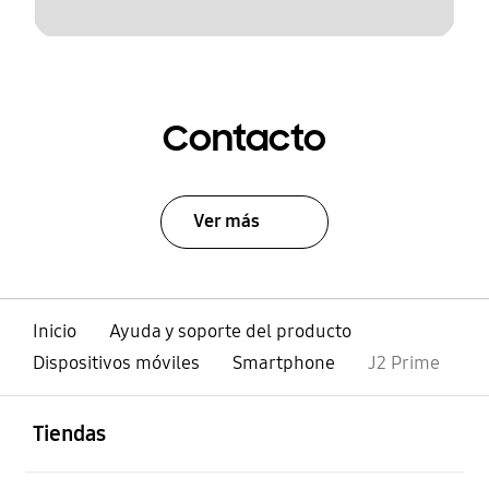
Contacto
Ver más
Inicio
Ayuda y soporte del producto
Dispositivos móviles
Smartphone
J2 Prime
abierto
Footer Navigation
Tiendas
abierto