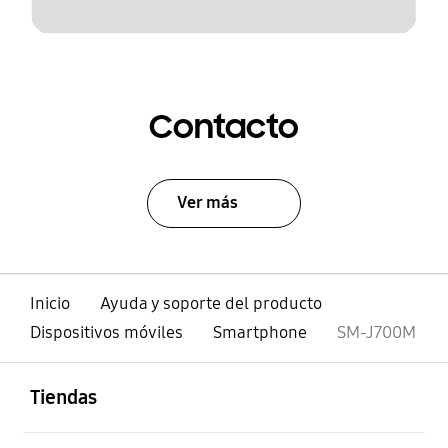
Contacto
Ver más
Inicio
Ayuda y soporte del producto
Dispositivos móviles
Smartphone
SM-J700M
abierto
Footer Navigation
Tiendas
abierto