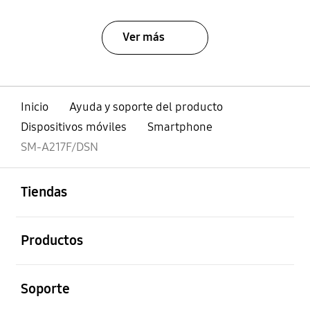
Ver más
Inicio
Ayuda y soporte del producto
Dispositivos móviles
Smartphone
SM-A217F/DSN
abierto
Footer Navigation
Tiendas
abierto
Productos
abierto
Soporte