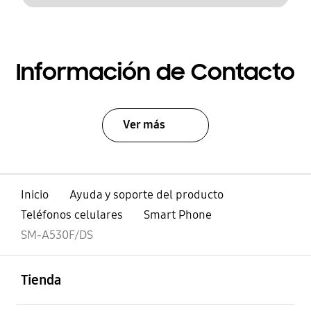
Información de Contacto
Ver más
Inicio
Ayuda y soporte del producto
Teléfonos celulares
Smart Phone
SM-A530F/DS
abierto
Footer Navigation
Tienda
abierto