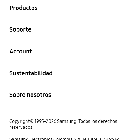
Productos
abierto
Soporte
abierto
Account
abierto
Sustentabilidad
abierto
Sobre nosotros
Copyright© 1995-2026 Samsung. Todos los derechos
reservados.
Samsung Electronics Colombia S.A. NIT 830.028.931-5