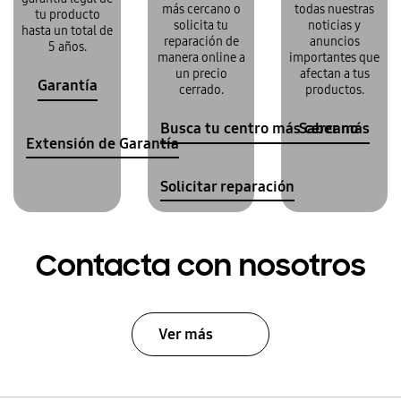
más cercano o
todas nuestras
tu producto
solicita tu
noticias y
hasta un total de
reparación de
anuncios
5 años.
manera online a
importantes que
un precio
afectan a tus
Garantía
cerrado.
productos.
Busca tu centro más cercano
Saber más
Extensión de Garantía
Solicitar reparación
Contacta con nosotros
Ver más