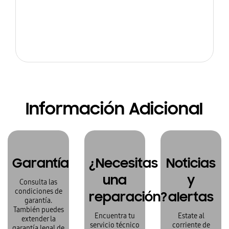
Información Adicional
Garantía
¿Necesitas
Noticias
una
y
Consulta las
condiciones de
reparación?
alertas
garantía.
También puedes
Encuentra tu
Estate al
extender la
servicio técnico
corriente de
garantía legal de