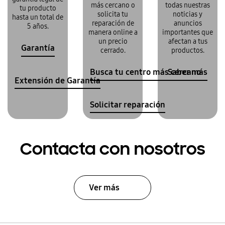
más cercano o
todas nuestras
tu producto
solicita tu
noticias y
hasta un total de
reparación de
anuncios
5 años.
manera online a
importantes que
un precio
afectan a tus
Garantía
cerrado.
productos.
Busca tu centro más cercano
Saber más
Extensión de Garantía
Solicitar reparación
Contacta con nosotros
Ver más