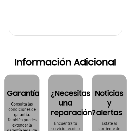
Información Adicional
Garantía
¿Necesitas
Noticias
una
y
Consulta las
condiciones de
reparación?
alertas
garantía.
También puedes
Encuentra tu
Estate al
extender la
servicio técnico
corriente de
garantía legal de