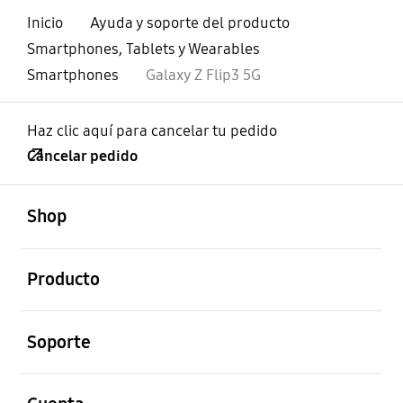
Inicio
Ayuda y soporte del producto
Smartphones, Tablets y Wearables
Smartphones
Galaxy Z Flip3 5G
Haz clic aquí para cancelar tu pedido
Cancelar pedido
abierto
Footer Navigation
Shop
abierto
Producto
abierto
Soporte
abierto