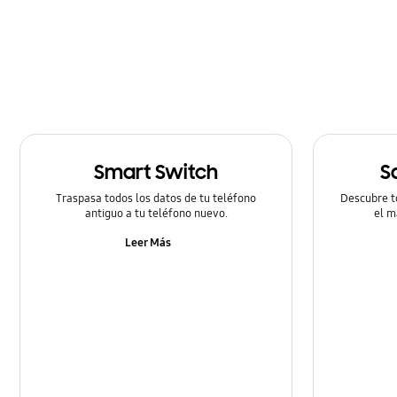
Cómo utilizar
Hardware
Llamada & contactos
Mensaje
Smart Switch
S
Multimedia
Traspasa todos los datos de tu teléfono
Descubre t
Redes & Wifi
antiguo a tu teléfono nuevo.
el m
Leer Más
Redes Sociales