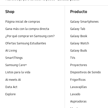
Footer Navigation
Shop
Producto
Página inicial de compras
Galaxy Smartphones
Gana más con la compra directa
Galaxy Tab
¿Por qué comprar en Samsung.com?
Galaxy Book
Ofertas Samsung Estudiantes
Galaxy Watch
AI Living
Galaxy Buds
SmartThings
TVs
Samsung Care+
Proyectores
Listos para la vida
Dispositivos de Sonido
AI meets AI
Frigoríficos
Data Act
Lavavajillas
Explore
Lavado
Aspiradoras