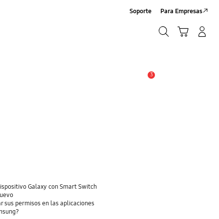
Soporte
Para Empresas
Buscar
Carrito
Iniciar sesión/Crear cuenta
Buscar
3
Alerta
dispositivo Galaxy con Smart Switch
nuevo
r sus permisos en las aplicaciones
amsung?