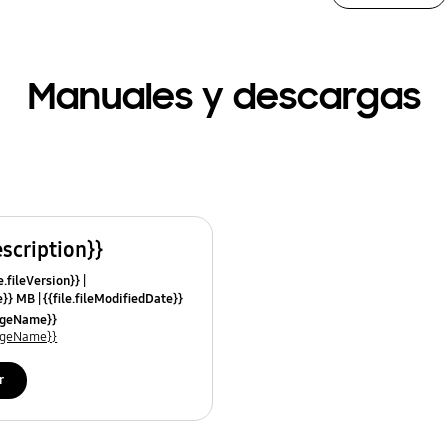
Manuales y descargas
escription}}
e.fileVersion}}
ze}} MB
{{file.fileModifiedDate}}
mes}}
uageName}}
uageName}}
r