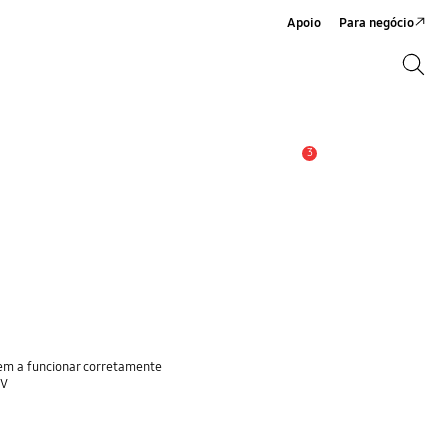
Apoio
Para negócio
Search
Search
3
Aviso
rem a funcionar corretamente
TV