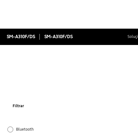
SM-A310F/DS
SM-A310F/DS
Soluç
Filtrar
Bluetooth