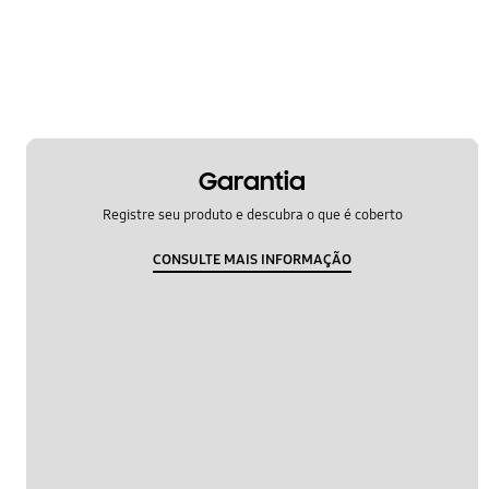
mesagem
network e wifi
power
samsung app
Garantia
sns
Registre seu produto e descubra o que é coberto
software upgrade
CONSULTE MAIS INFORMAÇÃO
som