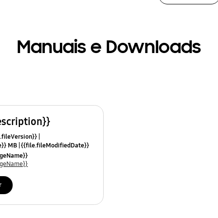
Manuais e Downloads
escription}}
.fileVersion}}
ze}} MB
{{file.fileModifiedDate}}
mes}}
uageName}}
uageName}}
r