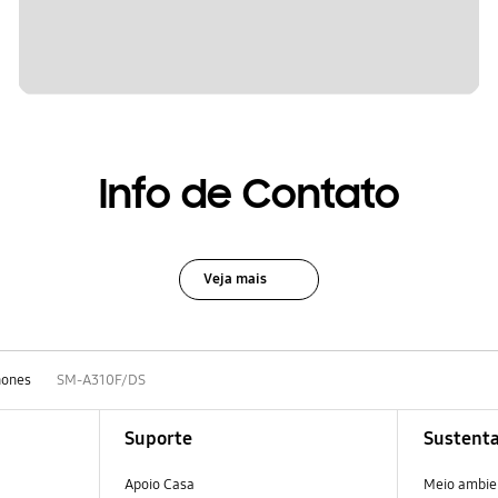
Info de Contato
Veja mais
hones
SM-A310F/DS
Suporte
Sustenta
Apoio Casa
Meio ambie