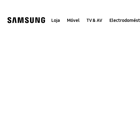
Skip
Skip
to
to
content
accessibility
help
Loja
Móvel
TV & AV
Electrodomést