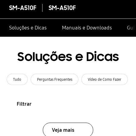
SM-A510F
SM-A510F
Soluções e Dicas
Manuais e Downloads
Gui
Soluções e Dicas
Tudo
Perguntas Frequentes
Vídeo de Como Fazer
Filtrar
Veja mais