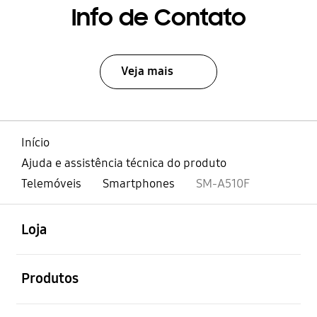
Info de Contato
Veja mais
Início
Ajuda e assistência técnica do produto
Telemóveis
Smartphones
SM-A510F
abrir
Footer Navigation
Loja
abrir
Produtos
abrir