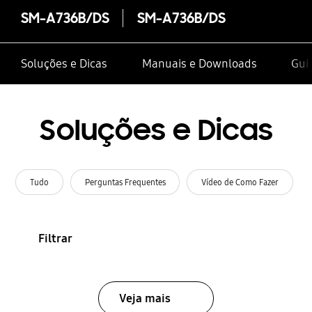
SM-A736B/DS
SM-A736B/DS
Soluções e Dicas
Manuais e Downloads
Gui
Soluções e Dicas
Tudo
Perguntas Frequentes
Vídeo de Como Fazer
Filtrar
Veja mais