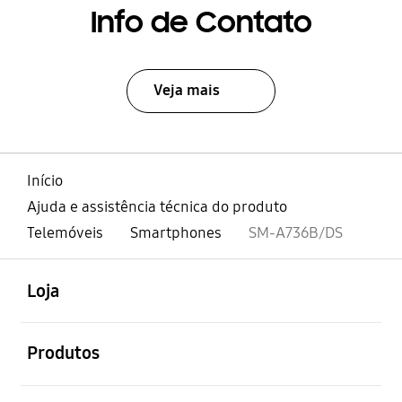
Info de Contato
Veja mais
Início
Ajuda e assistência técnica do produto
Telemóveis
Smartphones
SM-A736B/DS
abrir
Footer Navigation
Loja
abrir
Produtos
abrir