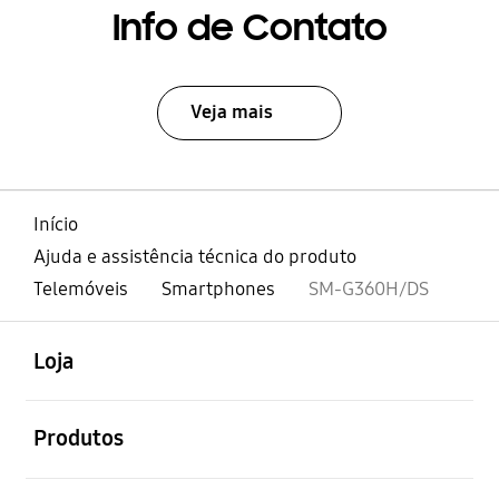
Info de Contato
Veja mais
Início
Ajuda e assistência técnica do produto
Telemóveis
Smartphones
SM-G360H/DS
abrir
Footer Navigation
Loja
abrir
Produtos
abrir