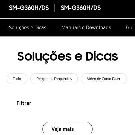
SM-G360H/DS
SM-G360H/DS
Soluções e Dicas
Manuais e Downloads
Gui
Soluções e Dicas
Tudo
Perguntas Frequentes
Vídeo de Como Fazer
Filtrar
Veja mais