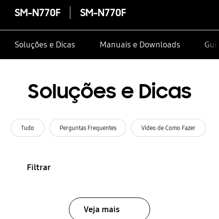
SM-N770F
SM-N770F
Soluções e Dicas
Manuais e Downloads
Gui
Soluções e Dicas
Tudo
Perguntas Frequentes
Vídeo de Como Fazer
Filtrar
Veja mais