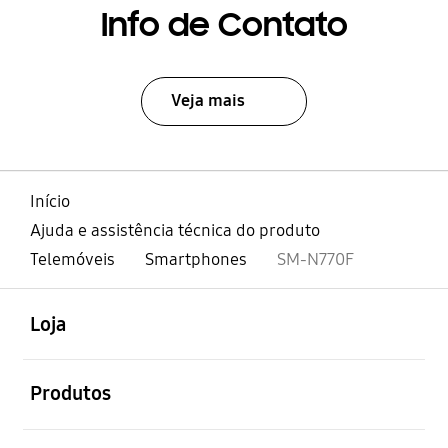
Info de Contato
Veja mais
Início
Ajuda e assistência técnica do produto
Telemóveis
Smartphones
SM-N770F
abrir
Footer Navigation
Loja
abrir
Produtos
abrir