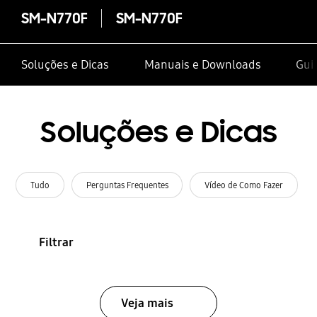
SM-N770F
SM-N770F
Soluções e Dicas
Manuais e Downloads
Gui
Soluções e Dicas
Tudo
Perguntas Frequentes
Vídeo de Como Fazer
Filtrar
Veja mais