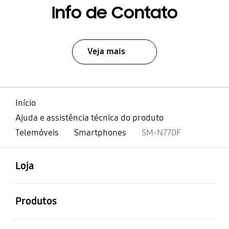
Info de Contato
Veja mais
Início
Ajuda e assistência técnica do produto
Telemóveis
Smartphones
SM-N770F
abrir
Footer Navigation
Loja
abrir
Produtos
abrir