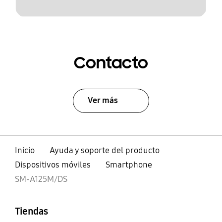
Contacto
Ver más
Inicio
Ayuda y soporte del producto
Dispositivos móviles
Smartphone
SM-A125M/DS
abierto
Footer Navigation
Tiendas