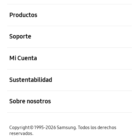
abierto
Productos
abierto
Soporte
abierto
Mi Cuenta
abierto
Sustentabilidad
abierto
Sobre nosotros
Copyright© 1995-2026 Samsung. Todos los derechos
reservados.