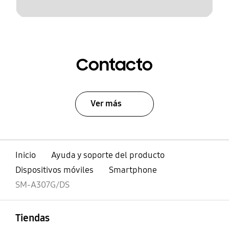
Contacto
Ver más
Inicio
Ayuda y soporte del producto
Dispositivos móviles
Smartphone
SM-A307G/DS
abierto
Footer Navigation
Tiendas