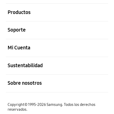
abierto
Productos
abierto
Soporte
abierto
Mi Cuenta
abierto
Sustentabilidad
abierto
Sobre nosotros
Copyright© 1995-2026 Samsung. Todos los derechos
reservados.