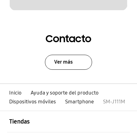
Contacto
Ver más
Inicio
Ayuda y soporte del producto
Dispositivos móviles
Smartphone
SM-J111M
abierto
Footer Navigation
Tiendas
abierto